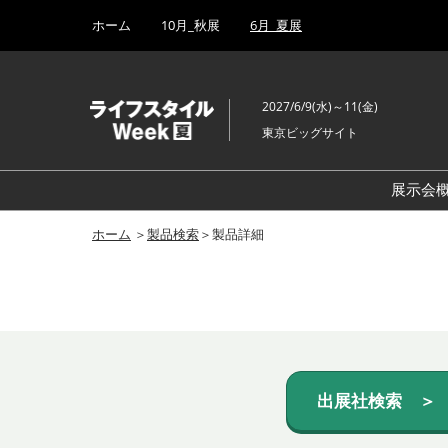
Press
ス
ホーム
10月_秋展
6月_夏展
Escape
キ
to
ッ
close
プ
the
2027/6/9(水)～11(金)
し
menu.
東京ビッグサイト
て
進
む
展示会
ホーム
＞
製品検索
＞製品詳細
出展社検索 ＞