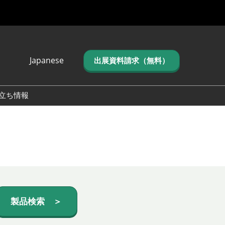
Japanese
出展資料請求（無料）
Japanese
English
立ち情報
简体中文
繁体中文
한국어 (네이버 블
로그)
製品検索 ＞