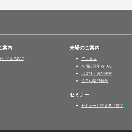
国際 文具・紙製品展 - ISOT
DESIGN TOKYO - 国際 デザ
イン製品展 -
推し活 EXPO
インバウンド向けグッズ
ご案内
来場のご案内
EXPO
“ときめく“デザインパッケー
展に関するFAQ
アクセス
ジEXPO
来場に関するFAQ
出展社・製品検索
注目の製品特集
セミナー
セミナーに関するご質問