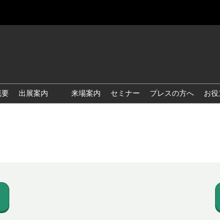
概要
出展案内
来場案内
セミナー
プレスの方へ
お役
国際 雑貨 EXPO
国際 ベビー＆キッズ EXPO
国際 ファッション雑貨
EXPO
国際 ヘルス＆ビューティグ
ッズ EXPO
国際 テーブル＆キッチンウ
ェア EXPO