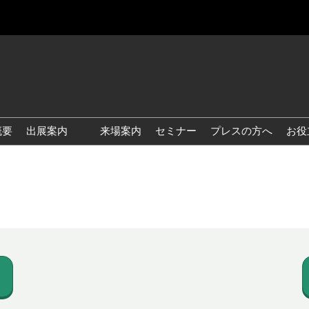
概要
出展案内
来場案内
セミナー
プレスの方へ
お役
国際 雑貨 EXPO
国際 ベビー＆キッズ EXPO
国際 ファッション雑貨
EXPO
国際 ヘルス＆ビューティグ
ッズ EXPO
国際 テーブル＆キッチンウ
ェア EXPO