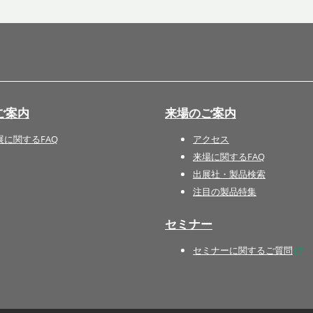
国際 文具・紙製品展 - ISOT
DESIGN TOKYO - 国際 デザ
イン製品展 -
推し活 EXPO
インバウンド向けグッズ
ご案内
来場のご案内
EXPO
“ときめく“デザインパッケー
展に関するFAQ
アクセス
ジEXPO
来場に関するFAQ
出展社・製品検索
注目の製品特集
セミナー
セミナーに関するご質問