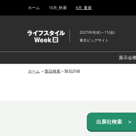
Press
ス
ホーム
10月_秋展
6月_夏展
Escape
キ
to
ッ
close
プ
the
2027/6/9(水)～11(金)
し
menu.
東京ビッグサイト
て
進
む
展示会
ホーム
＞
製品検索
＞製品詳細
出展社検索 ＞