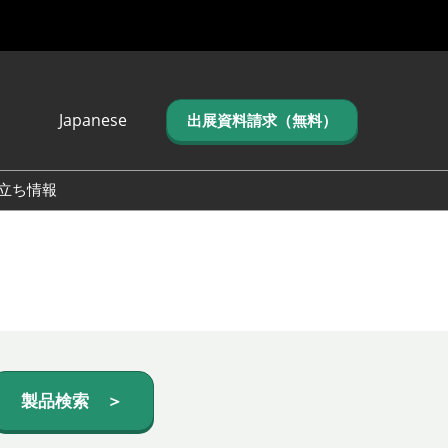
Japanese
出展資料請求（無料）
Japanese
English
立ち情報
简体中文
繁体中文
한국어 (네이버 블
로그)
製品検索 ＞