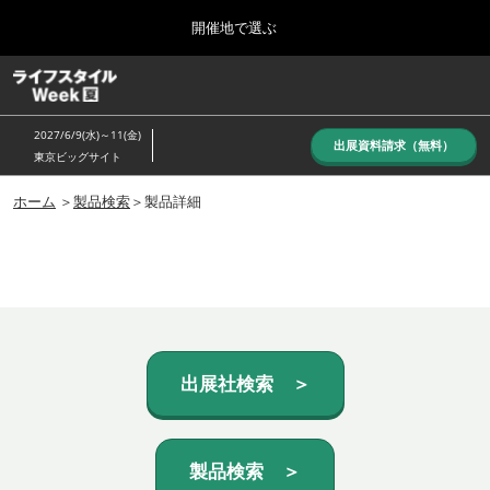
Press
ス
開催地で選ぶ
Escape
キ
to
ッ
close
ホーム
グ
プ
the
ロ
し
ー
menu.
2027/6/9(水)～11(金)
バ
出展資料請求（無料）
て
東京ビッグサイト
ル
進
ナ
10月_秋展
ビ
ホーム
＞
製品検索
＞製品詳細
む
2026年10月07日
ゲ
東京ビッグサイト/Tokyo Big Sight, Japan
ー
シ
ョ
6月_夏展
ン
2027年06月09日
を
東京ビッグサイト/Tokyo Big Sight, Japan
折
り
た
出展社検索 ＞
た
む
製品検索 ＞