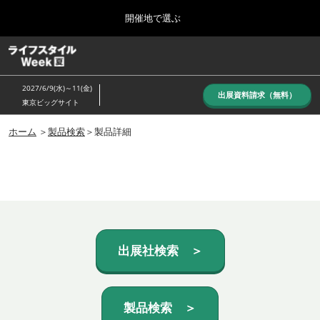
Press
ス
開催地で選ぶ
Escape
キ
to
ッ
close
ホーム
グ
プ
the
ロ
し
ー
menu.
2027/6/9(水)～11(金)
バ
出展資料請求（無料）
て
東京ビッグサイト
ル
進
ナ
10月_秋展
ビ
ホーム
＞
製品検索
＞製品詳細
む
2026年10月07日
ゲ
東京ビッグサイト/Tokyo Big Sight, Japan
ー
シ
ョ
6月_夏展
ン
2027年06月09日
を
東京ビッグサイト/Tokyo Big Sight, Japan
折
り
た
出展社検索 ＞
た
む
製品検索 ＞