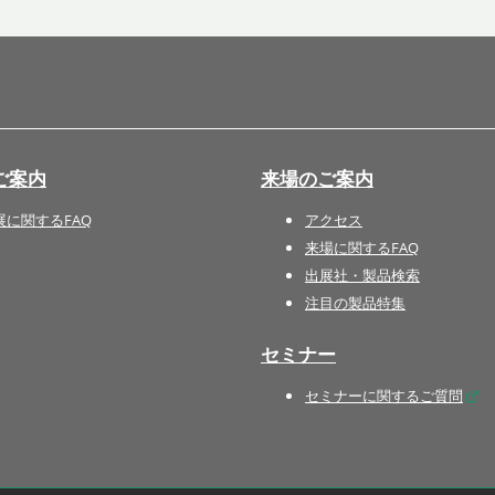
国際 文具・紙製品展 - ISOT
DESIGN TOKYO - 国際 デザ
イン製品展 -
推し活 EXPO
インバウンド向けグッズ
ご案内
来場のご案内
EXPO
“ときめく“デザインパッケー
展に関するFAQ
アクセス
ジEXPO
来場に関するFAQ
出展社・製品検索
注目の製品特集
セミナー
セミナーに関するご質問