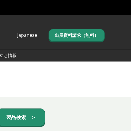
Japanese
出展資料請求（無料）
Japanese
English
立ち情報
简体中文
繁体中文
한국어 (네이버 블
로그)
製品検索 ＞