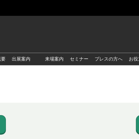
概要
出展案内
来場案内
セミナー
プレスの方へ
お役
国際 雑貨 EXPO
国際 ベビー＆キッズ EXPO
国際 ファッション雑貨
EXPO
国際 ヘルス＆ビューティグ
ッズ EXPO
国際 テーブル＆キッチンウ
ェア EXPO