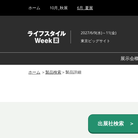
Press
ス
ホーム
10月_秋展
6月_夏展
Escape
キ
to
ッ
close
プ
the
2027/6/9(水)～11(金)
し
menu.
東京ビッグサイト
て
進
む
展示会
ホーム
＞
製品検索
＞製品詳細
出展社検索 ＞