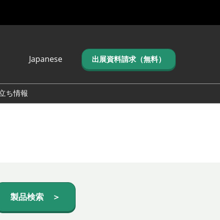
Japanese
出展資料請求（無料）
Japanese
English
立ち情報
简体中文
繁体中文
한국어 (네이버 블
로그)
製品検索 ＞