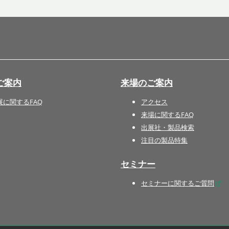
国際 文具・紙製品展 - ISOT
DESIGN TOKYO - 国際 デザ
イン製品展 -
推し活 EXPO
インバウンド向けグッズ
ご案内
来場のご案内
EXPO
“ときめく“デザインパッケー
展に関するFAQ
アクセス
ジEXPO
来場に関するFAQ
出展社・製品検索
注目の製品特集
セミナー
セミナーに関するご質問