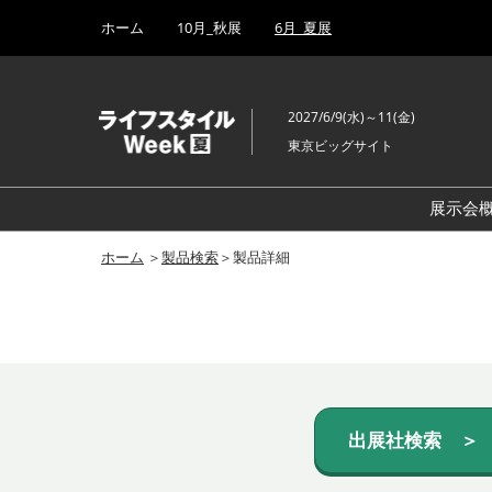
Press
ス
ホーム
10月_秋展
6月_夏展
Escape
キ
to
ッ
close
プ
the
2027/6/9(水)～11(金)
し
menu.
東京ビッグサイト
て
進
む
展示会
ホーム
＞
製品検索
＞製品詳細
出展社検索 ＞