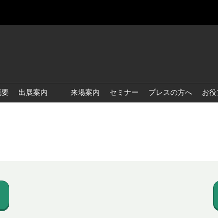
概要
出展案内
来場案内
セミナー
プレスの方へ
お役
国際 雑貨 EXPO
国際 ベビー＆キッズ EXPO
国際 ファッション雑貨
EXPO
国際 ヘルス＆ビューティグ
ッズ EXPO
国際 テーブル＆キッチンウ
ェア EXPO