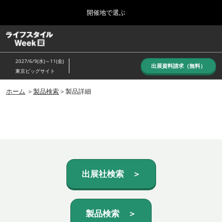
Press
ス
開催地で選ぶ
Escape
キ
to
ッ
close
ホーム
グ
プ
the
ロ
し
ー
menu.
2027/6/9(水)～11(金)
バ
出展資料請求（無料）
て
東京ビッグサイト
ル
進
ナ
10月_秋展
ビ
ホーム
＞
製品検索
＞製品詳細
む
2026年10月07日
ゲ
東京ビッグサイト/Tokyo Big Sight, Japan
ー
シ
ョ
6月_夏展
ン
2027年06月09日
を
東京ビッグサイト/Tokyo Big Sight, Japan
折
り
た
出展社検索 ＞
た
む
製品検索 ＞