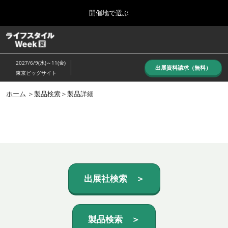
Press
ス
開催地で選ぶ
Escape
キ
to
ッ
close
ホーム
グ
プ
the
ロ
し
ー
menu.
2027/6/9(水)～11(金)
バ
出展資料請求（無料）
て
東京ビッグサイト
ル
進
ナ
10月_秋展
ビ
ホーム
＞
製品検索
＞製品詳細
む
2026年10月07日
ゲ
東京ビッグサイト/Tokyo Big Sight, Japan
ー
シ
ョ
6月_夏展
ン
2027年06月09日
を
東京ビッグサイト/Tokyo Big Sight, Japan
折
り
た
出展社検索 ＞
た
む
製品検索 ＞