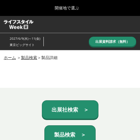
Press
ス
開催地で選ぶ
Escape
キ
to
ッ
close
ホーム
グ
プ
the
ロ
し
ー
menu.
2027/6/9(水)～11(金)
バ
出展資料請求（無料）
て
東京ビッグサイト
ル
進
ナ
10月_秋展
ビ
ホーム
＞
製品検索
＞製品詳細
む
2026年10月07日
ゲ
東京ビッグサイト/Tokyo Big Sight, Japan
ー
シ
ョ
6月_夏展
ン
2027年06月09日
を
東京ビッグサイト/Tokyo Big Sight, Japan
折
り
た
出展社検索 ＞
た
む
製品検索 ＞