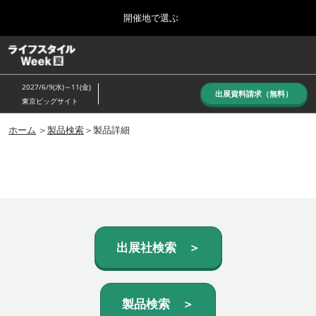
Press
ス
開催地で選ぶ
Escape
キ
to
ッ
close
ホーム
グ
プ
the
ロ
し
ー
menu.
2027/6/9(水)～11(金)
バ
出展資料請求（無料）
て
東京ビッグサイト
ル
進
ナ
10月_秋展
ビ
ホーム
＞
製品検索
＞製品詳細
む
2026年10月07日
ゲ
東京ビッグサイト/Tokyo Big Sight, Japan
ー
シ
ョ
6月_夏展
ン
2027年06月09日
を
東京ビッグサイト/Tokyo Big Sight, Japan
折
り
た
出展社検索 ＞
た
む
製品検索 ＞