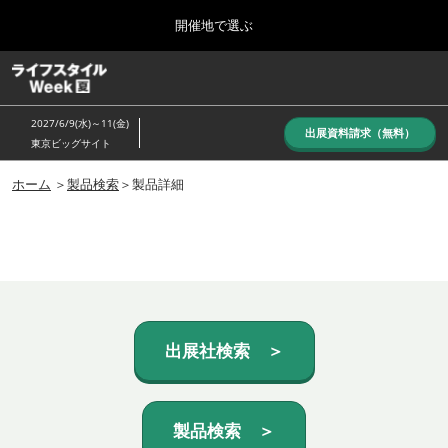
Press
ス
開催地で選ぶ
Escape
キ
to
ッ
close
ホーム
グ
プ
the
ロ
し
ー
menu.
2027/6/9(水)～11(金)
バ
出展資料請求（無料）
て
東京ビッグサイト
ル
進
ナ
10月_秋展
ビ
ホーム
＞
製品検索
＞製品詳細
む
2026年10月07日
ゲ
東京ビッグサイト/Tokyo Big Sight, Japan
ー
シ
ョ
6月_夏展
ン
2027年06月09日
を
東京ビッグサイト/Tokyo Big Sight, Japan
折
り
た
出展社検索 ＞
た
む
製品検索 ＞