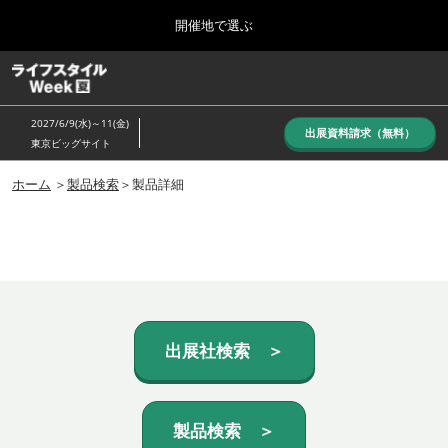
Press
ス
開催地で選ぶ
Escape
キ
to
ッ
close
ホーム
グ
プ
the
ロ
し
ー
menu.
2027/6/9(水)～11(金)
バ
出展資料請求（無料）
て
東京ビッグサイト
ル
進
ナ
10月_秋展
ビ
ホーム
＞
製品検索
＞製品詳細
む
2026年10月07日
ゲ
東京ビッグサイト/Tokyo Big Sight, Japan
ー
シ
ョ
6月_夏展
ン
2027年06月09日
を
東京ビッグサイト/Tokyo Big Sight, Japan
折
り
た
出展社検索 ＞
た
む
製品検索 ＞