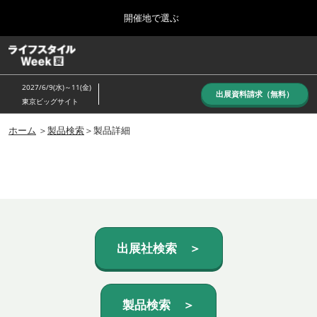
Press
ス
開催地で選ぶ
Escape
キ
to
ッ
close
ホーム
グ
プ
the
ロ
し
ー
menu.
2027/6/9(水)～11(金)
バ
出展資料請求（無料）
て
東京ビッグサイト
ル
進
ナ
10月_秋展
ビ
ホーム
＞
製品検索
＞製品詳細
む
2026年10月07日
ゲ
東京ビッグサイト/Tokyo Big Sight, Japan
ー
シ
ョ
6月_夏展
ン
2027年06月09日
を
東京ビッグサイト/Tokyo Big Sight, Japan
折
り
た
出展社検索 ＞
た
む
製品検索 ＞