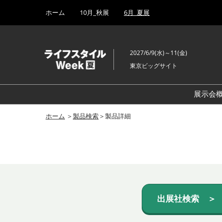
Press
ス
ホーム
10月_秋展
6月_夏展
Escape
キ
to
ッ
close
プ
the
2027/6/9(水)～11(金)
し
menu.
東京ビッグサイト
て
進
む
展示会
ホーム
＞
製品検索
＞製品詳細
出展社検索 ＞