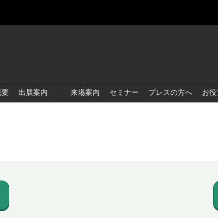
概要
出展案内
来場案内
セミナー
プレスの方へ
お役
国際 雑貨 EXPO
国際 ベビー＆キッズ EXPO
国際 ファッション雑貨
EXPO
国際 ヘルス＆ビューティグ
ッズ EXPO
国際 テーブル＆キッチンウ
ェア EXPO