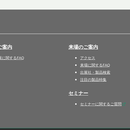
国際 文具・紙製品展 - ISOT
DESIGN TOKYO - 国際 デザ
イン製品展 -
推し活 EXPO
インバウンド向けグッズ
ご案内
来場のご案内
EXPO
“ときめく“デザインパッケー
展に関するFAQ
アクセス
ジEXPO
来場に関するFAQ
出展社・製品検索
注目の製品特集
セミナー
セミナーに関するご質問