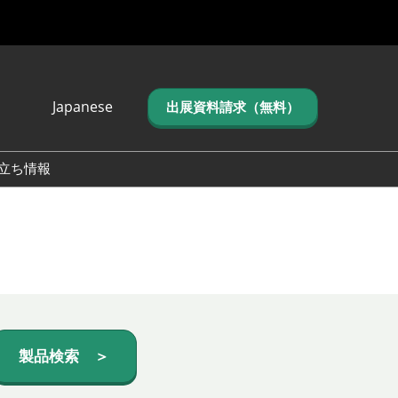
Japanese
出展資料請求（無料）
Japanese
English
立ち情報
简体中文
繁体中文
한국어 (네이버 블
로그)
製品検索 ＞