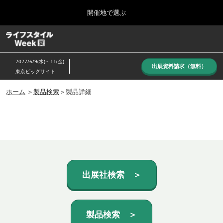
Press
ス
開催地で選ぶ
Escape
キ
to
ッ
close
ホーム
グ
プ
the
ロ
し
ー
menu.
2027/6/9(水)～11(金)
バ
出展資料請求（無料）
て
東京ビッグサイト
ル
進
ナ
10月_秋展
ビ
ホーム
＞
製品検索
＞製品詳細
む
2026年10月07日
ゲ
東京ビッグサイト/Tokyo Big Sight, Japan
ー
シ
ョ
6月_夏展
ン
2027年06月09日
を
東京ビッグサイト/Tokyo Big Sight, Japan
折
り
た
出展社検索 ＞
た
む
製品検索 ＞