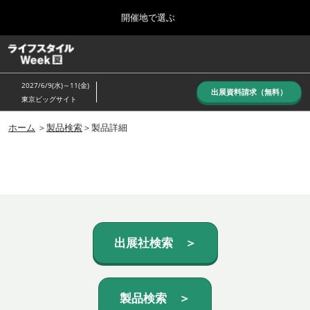
Press
ス
開催地で選ぶ
Escape
キ
to
ッ
close
ホーム
グ
プ
the
ロ
し
ー
menu.
2027/6/9(水)～11(金)
バ
出展資料請求（無料）
て
東京ビッグサイト
ル
進
ナ
10月_秋展
ビ
ホーム
＞
製品検索
＞製品詳細
む
2026年10月07日
ゲ
東京ビッグサイト/Tokyo Big Sight, Japan
ー
シ
ョ
6月_夏展
ン
2027年06月09日
を
東京ビッグサイト/Tokyo Big Sight, Japan
折
り
た
出展社検索 ＞
た
む
製品検索 ＞