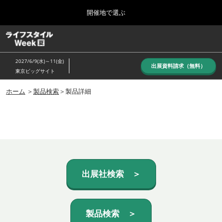
Press
ス
開催地で選ぶ
Escape
キ
to
ッ
close
ホーム
グ
プ
the
ロ
し
ー
menu.
2027/6/9(水)～11(金)
バ
出展資料請求（無料）
て
東京ビッグサイト
ル
進
ナ
10月_秋展
ビ
ホーム
＞
製品検索
＞製品詳細
む
2026年10月07日
ゲ
東京ビッグサイト/Tokyo Big Sight, Japan
ー
シ
ョ
6月_夏展
ン
2027年06月09日
を
東京ビッグサイト/Tokyo Big Sight, Japan
折
り
た
出展社検索 ＞
た
む
製品検索 ＞