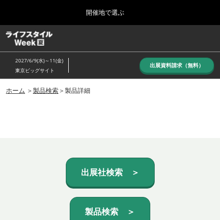
Press
ス
開催地で選ぶ
Escape
キ
to
ッ
close
ホーム
グ
プ
the
ロ
し
ー
menu.
2027/6/9(水)～11(金)
バ
出展資料請求（無料）
て
東京ビッグサイト
ル
進
ナ
10月_秋展
ビ
ホーム
＞
製品検索
＞製品詳細
む
2026年10月07日
ゲ
東京ビッグサイト/Tokyo Big Sight, Japan
ー
シ
ョ
6月_夏展
ン
2027年06月09日
を
東京ビッグサイト/Tokyo Big Sight, Japan
折
り
た
出展社検索 ＞
た
む
製品検索 ＞