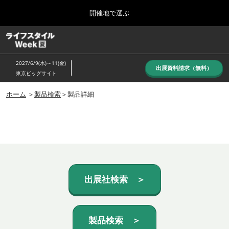
Press
ス
開催地で選ぶ
Escape
キ
to
ッ
close
ホーム
グ
プ
the
ロ
し
ー
menu.
2027/6/9(水)～11(金)
バ
出展資料請求（無料）
て
東京ビッグサイト
ル
進
ナ
10月_秋展
ビ
ホーム
＞
製品検索
＞製品詳細
む
2026年10月07日
ゲ
東京ビッグサイト/Tokyo Big Sight, Japan
ー
シ
ョ
6月_夏展
ン
2027年06月09日
を
東京ビッグサイト/Tokyo Big Sight, Japan
折
り
た
出展社検索 ＞
た
む
製品検索 ＞