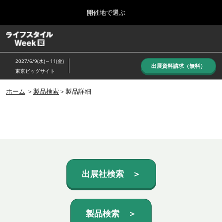
Press
ス
開催地で選ぶ
Escape
キ
to
ッ
close
ホーム
グ
プ
the
ロ
し
ー
menu.
2027/6/9(水)～11(金)
バ
出展資料請求（無料）
て
東京ビッグサイト
ル
進
ナ
10月_秋展
ビ
ホーム
＞
製品検索
＞製品詳細
む
2026年10月07日
ゲ
東京ビッグサイト/Tokyo Big Sight, Japan
ー
シ
ョ
6月_夏展
ン
2027年06月09日
を
東京ビッグサイト/Tokyo Big Sight, Japan
折
り
た
出展社検索 ＞
た
む
製品検索 ＞