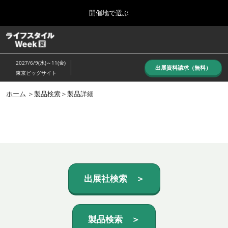
Press
ス
開催地で選ぶ
Escape
キ
to
ッ
close
ホーム
グ
プ
the
ロ
し
ー
menu.
2027/6/9(水)～11(金)
バ
出展資料請求（無料）
て
東京ビッグサイト
ル
進
ナ
10月_秋展
ビ
ホーム
＞
製品検索
＞製品詳細
む
2026年10月07日
ゲ
東京ビッグサイト/Tokyo Big Sight, Japan
ー
シ
ョ
6月_夏展
ン
2027年06月09日
を
東京ビッグサイト/Tokyo Big Sight, Japan
折
り
た
出展社検索 ＞
た
む
製品検索 ＞