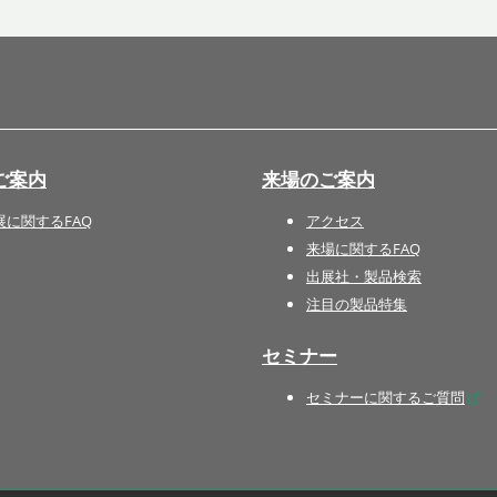
国際 文具・紙製品展 - ISOT
DESIGN TOKYO - 国際 デザ
イン製品展 -
推し活 EXPO
インバウンド向けグッズ
ご案内
来場のご案内
EXPO
“ときめく“デザインパッケー
展に関するFAQ
アクセス
ジEXPO
来場に関するFAQ
出展社・製品検索
注目の製品特集
セミナー
セミナーに関するご質問