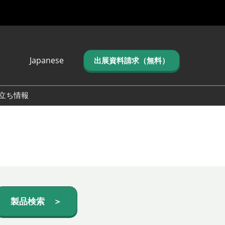
Japanese
出展資料請求（無料）
Japanese
English
立ち情報
简体中文
繁体中文
한국어 (네이버 블
로그)
製品検索 ＞