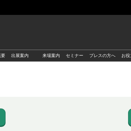
概要
出展案内
来場案内
セミナー
プレスの方へ
お役
国際 雑貨 EXPO
国際 ベビー＆キッズ EXPO
国際 ファッション雑貨
EXPO
国際 ヘルス＆ビューティグ
ッズ EXPO
国際 テーブル＆キッチンウ
ェア EXPO