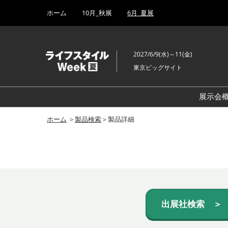
Press
ス
ホーム
10月_秋展
6月_夏展
Escape
キ
to
ッ
close
プ
the
2027/6/9(水)～11(金)
し
menu.
東京ビッグサイト
て
進
む
展示会
ホーム
＞
製品検索
＞製品詳細
出展社検索 ＞