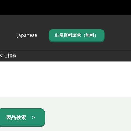
Japanese
出展資料請求（無料）
Japanese
English
立ち情報
简体中文
繁体中文
한국어 (네이버 블
로그)
製品検索 ＞