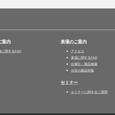
国際 文具・紙製品展 - ISOT
DESIGN TOKYO - 国際 デザ
イン製品展 -
推し活 EXPO
インバウンド向けグッズ
ご案内
来場のご案内
EXPO
“ときめく“デザインパッケー
展に関するFAQ
アクセス
ジEXPO
来場に関するFAQ
出展社・製品検索
注目の製品特集
セミナー
セミナーに関するご質問