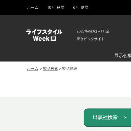
Press
ス
ホーム
10月_秋展
6月_夏展
Escape
キ
to
ッ
close
プ
the
2027/6/9(水)～11(金)
し
menu.
東京ビッグサイト
て
進
む
展示会
ホーム
＞
製品検索
＞製品詳細
出展社検索 ＞