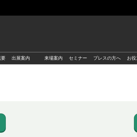
概要
出展案内
来場案内
セミナー
プレスの方へ
お役
国際 雑貨 EXPO
国際 ベビー＆キッズ EXPO
国際 ファッション雑貨
EXPO
国際 ヘルス＆ビューティグ
ッズ EXPO
国際 テーブル＆キッチンウ
ェア EXPO