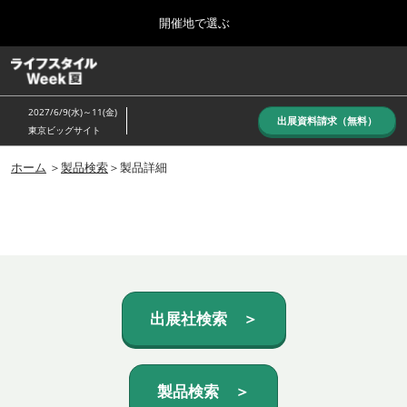
Press
ス
開催地で選ぶ
Escape
キ
to
ッ
close
ホーム
グ
プ
the
ロ
し
ー
menu.
2027/6/9(水)～11(金)
バ
出展資料請求（無料）
て
東京ビッグサイト
ル
進
ナ
10月_秋展
ビ
ホーム
＞
製品検索
＞製品詳細
む
2026年10月07日
ゲ
東京ビッグサイト/Tokyo Big Sight, Japan
ー
シ
ョ
6月_夏展
ン
2027年06月09日
を
東京ビッグサイト/Tokyo Big Sight, Japan
折
り
た
出展社検索 ＞
た
む
製品検索 ＞