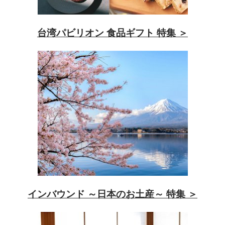
品
特
台湾パビリオン 食品ギフト 特集 ＞
集
インバウンド ～日本のお土産～ 特集 ＞