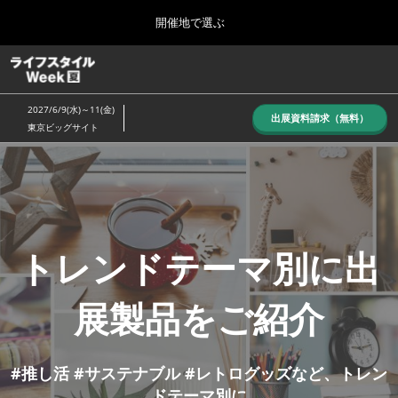
Press
ス
開催地で選ぶ
Escape
キ
to
ッ
close
ホーム
グ
プ
the
ロ
し
ー
menu.
2027/6/9(水)～11(金)
バ
出展資料請求（無料）
て
東京ビッグサイト
ル
進
ラ
ナ
10月_秋展
ビ
む
2026年10月07日
ゲ
東京ビッグサイト/Tokyo Big Sight, Japan
ー
イ
シ
ョ
6月_夏展
ン
トレンドテーマ別に出
2027年06月09日
を
フ
東京ビッグサイト/Tokyo Big Sight, Japan
折
り
展製品をご紹介
た
ス
た
む
#推し活 #サステナブル #レトログッズなど、トレン
ドテーマ別に