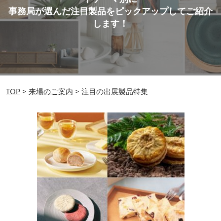
タ
事務局が選んだ注目製品をピックアップしてご紹介
イ
します！
ル
Week
TOP
>
来場のご案内
> 注目の出展製品特集
出
展
製