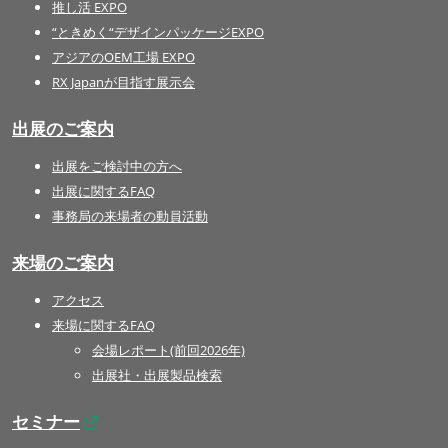
推し活 EXPO
“ときめく“デザインパッケージEXPO
アジアのOEM工場 EXPO
RX Japanが目指す展示会
出展のご案内
出展をご検討中の方へ
出展に関するFAQ
事務局の来場者の動員活動
来場のご案内
アクセス
来場に関するFAQ
会場レポート(前回2026年)
出展社・出展製品検索
セミナー