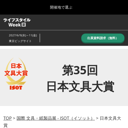
Press
ス
開催地で選ぶ
Escape
キ
to
ッ
close
ホーム
グ
プ
the
ロ
し
ー
menu.
2027/6/9(水)～11(金)
バ
出展資料請求（無料）
て
東京ビッグサイト
ル
進
ナ
10月_秋展
ビ
む
2026年10月07日
ゲ
東京ビッグサイト/Tokyo Big Sight, Japan
ー
第35回
シ
ョ
6月_夏展
ン
日本文具大賞
2027年06月09日
を
東京ビッグサイト/Tokyo Big Sight, Japan
折
り
た
た
む
TOP
>
国際 文具・紙製品展 - ISOT（イソット）
> 日本文具大
賞