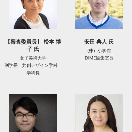
【審査委員長】 松本 博
安田 典人 氏
子 氏
(株）小学館
女子美術大学
DIME編集室長
副学長 共創デザイン学科
学科長