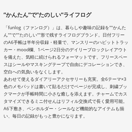
”かんたん”で”たのしい”ライフログ
「funlog（ファンログ）」は、暮らしや趣味の記録を""かんた
ん""で""たのしい""形で残すライフログブランド。日付フリー
のA6手帳は半年分収録・軽量で、マンスリーのハビットトラッ
カー・mood欄、1ページ2日分のデイリーブロックレイアウト
を備えた、気軽に続けられるフォーマットです。フリースペー
スはシールやマスキングテープで自由にデコレーションでき、
空白への気負いをなくします。
あわせて使えるダイアリーアクセサリーも充実。全6テーマ×3
色のメモパッドは書いて貼るだけでページが完成し、刺繍ブッ
クマークが手帳時間に小さな癒しを添えます。チャームでカス
タマイズできるミニ付せんはリフィル交換式で長く愛用可能。
A6下敷き、ペンホルダー・シールなど機能的なアイテムも揃
い、毎日の記録がもっと豊かになります。