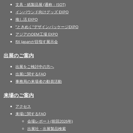
文具・紙製品展 (通称：ISOT)
インバウンド向けグッズ EXPO
推し活 EXPO
“ときめく“デザインパッケージEXPO
アジアのOEM工場 EXPO
RX Japanが目指す展示会
出展のご案内
出展をご検討中の方へ
出展に関するFAQ
事務局の来場者の動員活動
来場のご案内
アクセス
来場に関するFAQ
会場レポート(前回2026年)
出展社・出展製品検索