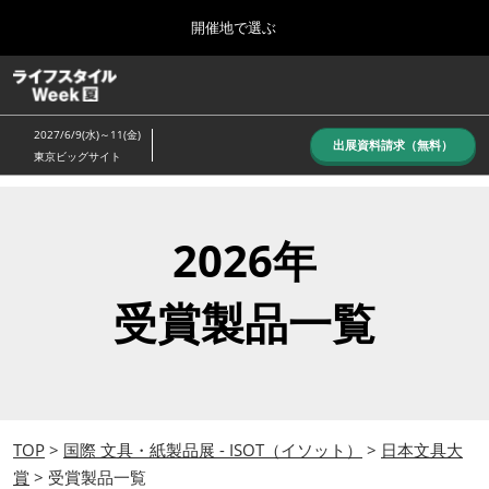
Press
ス
開催地で選ぶ
Escape
キ
to
ッ
close
ホーム
グ
プ
the
ロ
し
ー
menu.
2027/6/9(水)～11(金)
バ
出展資料請求（無料）
て
東京ビッグサイト
ル
進
ナ
10月_秋展
ビ
む
2026年10月07日
ゲ
東京ビッグサイト/Tokyo Big Sight, Japan
ー
2026年
シ
ョ
6月_夏展
ン
受賞製品一覧
2027年06月09日
を
東京ビッグサイト/Tokyo Big Sight, Japan
折
り
た
た
む
TOP
>
国際 文具・紙製品展 - ISOT（イソット）
>
日本文具大
賞
> 受賞製品一覧