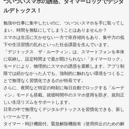
ついついスマホの誘惑、タイマーロックでデジタ
ルデトックス！
勉強や仕事に集中したいのに、ついついスマホを手に取ってし
まい、時間を無駄にしてしまうことはありませんか？
スマホは生活に欠かせない一方で依存傾向もあり、集中力の低
下や生活習慣の乱れといった社会課題を生んでいます。
「デジトックス ザ・ルーティン」は、スマートフォンを本体
に収納し、設定時間まで蓋が開けられない「タイマーロック」
モードにより、物理的にスマホの誘惑を遮断します。アプリ制
限では続かなかった人でも、強制的に触れない環境をつくるこ
とで無理なく習慣化できるのが特長です。
さらに、夜間など特定の時刻に毎日自動でロックする「ルーテ
ィン」モードも搭載。就寝時間中のスマホ使用を防ぎ、規則正
しい生活リズムをサポートします。
日常の中で無理なくデジタルデトックスを習慣化できる、新し
いツールです。
タイマー・時計機能付。緊急解除機能有（使用抑止のための解