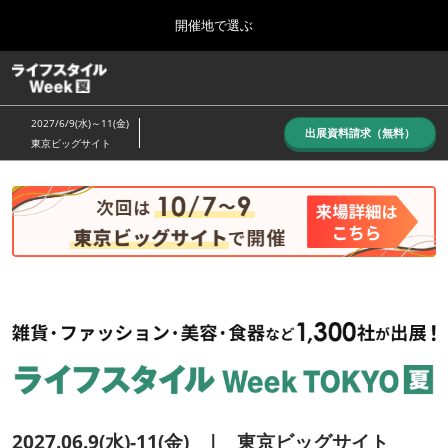
Press
ス
開催地で選ぶ
Escape
キ
to
ッ
close
ホーム
グ
プ
the
ロ
し
ー
menu.
2027/6/9(水)～11(金)
バ
出展資料請求（無料）
て
東京ビッグサイト
ル
進
ナ
10月_秋展
ビ
む
2026年10月07日
ゲ
東京ビッグサイト/Tokyo Big Sight, Japan
ー
シ
ョ
6月_夏展
ン
2027年06月09日
を
東京ビッグサイト/Tokyo Big Sight, Japan
折
り
た
た
む
2027.06.9(水)-11(金) | 東京ビッグサイト