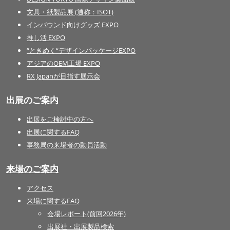
文具・紙製品展 (通称：ISOT)
インバウンド向けグッズ EXPO
推し活 EXPO
“ときめく“デザインパッケージEXPO
アジアのOEM工場 EXPO
RX Japanが目指す展示会
出展のご案内
出展をご検討中の方へ
出展に関するFAQ
事務局の来場者の動員活動
来場のご案内
アクセス
来場に関するFAQ
会場レポート(前回2026年)
出展社・出展製品検索